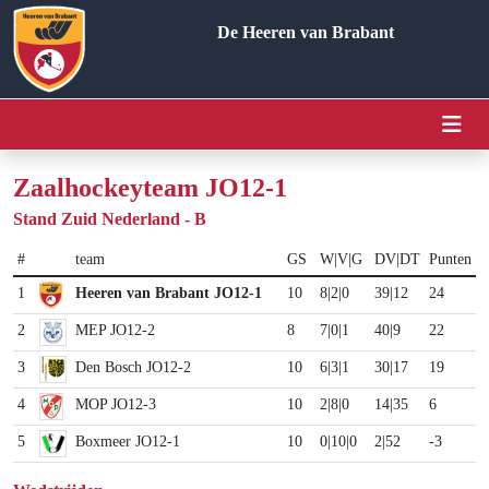
De Heeren van Brabant
Zaalhockeyteam JO12-1
Stand Zuid Nederland - B
#
team
GS
W|V|G
DV|DT
Punten
1
Heeren van Brabant JO12-1
10
8|2|0
39|12
24
2
MEP JO12-2
8
7|0|1
40|9
22
3
Den Bosch JO12-2
10
6|3|1
30|17
19
4
MOP JO12-3
10
2|8|0
14|35
6
5
Boxmeer JO12-1
10
0|10|0
2|52
-3